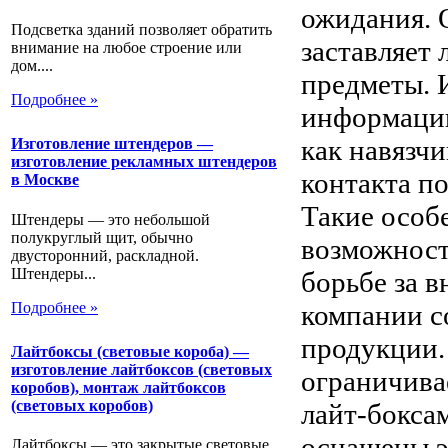
ожидания. 
Подсветка зданий позволяет обратить
заставляет
внимание на любое строение или
дом....
предметы. 
Подробнее »
информацию
как навязчи
Изготовление штендеров —
изготовление рекламных штендеров
контакта п
в Москве
Такие особ
Штендеры — это небольшой
полукруглый щит, обычно
возможности
двусторонний, раскладной.
Штендеры...
борьбе за 
компании с
Подробнее »
продукции.
Лайтбоксы (световые короба) —
изготовление лайтбоксов (световых
ограничива
коробов), монтаж лайтбоксов
(световых коробов)
лайт-бокса
оснащены э
Лайтбоксы — это закрытые световые