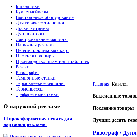
Биговщики
Буклетмейкеры
Выставочное оборудование
Для горячего тиснения
Доски-витрины
Дупликаторы
Лакировальные машины
Наружная реклама
Печать пластиковых карт
Плоттеры, копиры
Производство штампов и табличек
Резаки
Ризографы
Тампонные станки
Термоклеевые машины
Главная
Каталог
Термопрессы
Трафаретные станки
Выделенные товар
О наружной рекламе
Последние товары
Широкоформатная печать для
Лучшие десять тов
наружной рекламы
Ризограф / Дупл