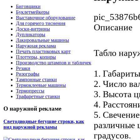
Биговщики
Буклетмейкеры
pic_53876b
Выставочное оборудование
Для горячего тиснения
Описание
Доски-витрины
Дупликаторы
Лакировальные машины
Наружная реклама
Табло нару
Печать пластиковых карт
Плоттеры, копиры
Производство штампов и табличек
Резаки
1. Габарит
Ризографы
Тампонные станки
2. Число ва
Термоклеевые машины
Термопрессы
3. Высота 
Трафаретные станки
4. Расстоян
О наружной рекламе
5. Свечени
Светодиодные бегущие строки, как
различные ц
вид наружной рекламы
градусов.