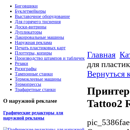
Биговщики
Буклетмейкеры
Выставочное оборудование
Для горячего тиснения
Доски-витрины
Дупликаторы
Лакировальные машины
Наружная реклама
Печать пластиковых карт
Главная
Ка
Плоттеры, копиры
Производство штампов и табличек
для пластик
Резаки
Ризографы
Вернуться к
Тампонные станки
Термоклеевые машины
Термопрессы
Принтер 
Трафаретные станки
Tattoo2 
О наружной рекламе
Графические редакторы для
наружной рекламы
pic_5386fae