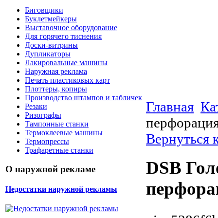
Биговщики
Буклетмейкеры
Выставочное оборудование
Для горячего тиснения
Доски-витрины
Дупликаторы
Лакировальные машины
Наружная реклама
Печать пластиковых карт
Плоттеры, копиры
Производство штампов и табличек
Главная
Ка
Резаки
Ризографы
перфорация
Тампонные станки
Термоклеевые машины
Вернуться к
Термопрессы
Трафаретные станки
DSB Гол
О наружной рекламе
перфора
Недостатки наружной рекламы