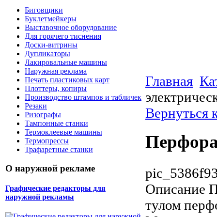
Биговщики
Буклетмейкеры
Выставочное оборудование
Для горячего тиснения
Доски-витрины
Дупликаторы
Лакировальные машины
Наружная реклама
Главная
Ка
Печать пластиковых карт
Плоттеры, копиры
электричес
Производство штампов и табличек
Резаки
Вернуться 
Ризографы
Тампонные станки
Термоклеевые машины
Перфора
Термопрессы
Трафаретные станки
О наружной рекламе
pic_5386f9
Описание
П
Графические редакторы для
наружной рекламы
тулом перф