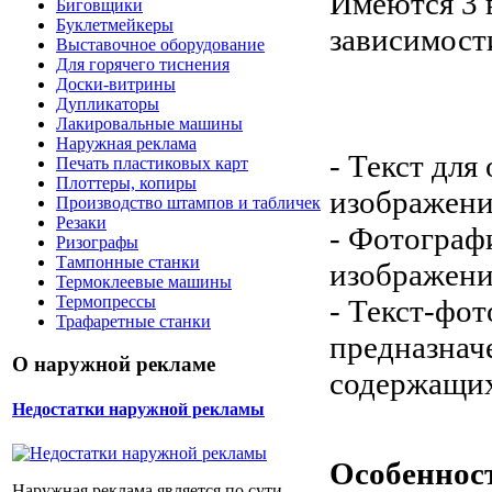
Имеются 3 
Биговщики
Буклетмейкеры
зависимост
Выставочное оборудование
Для горячего тиснения
Доски-витрины
Дупликаторы
Лакировальные машины
Наружная реклама
- Текст для
Печать пластиковых карт
Плоттеры, копиры
изображен
Производство штампов и табличек
Резаки
- Фотограф
Ризографы
Тампонные станки
изображени
Термоклеевые машины
Термопрессы
- Текст-фо
Трафаретные станки
предназнач
О наружной рекламе
содержащих
Недостатки наружной рекламы
Особеннос
Наружная реклама является по сути