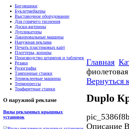
Биговщики
Буклетмейкеры
Выставочное оборудование
Для горячего тиснения
Доски-витрины
Дупликаторы
Лакировальные машины
Наружная реклама
Печать пластиковых карт
Плоттеры, копиры
Производство штампов и табличек
Главная
Ка
Резаки
Ризографы
фиолетовая 
Тампонные станки
Термоклеевые машины
Вернуться 
Термопрессы
Трафаретные станки
Duplo Кр
О наружной рекламе
Виды рекламных крышных
pic_5386f8
установок
Описание
В