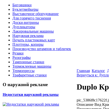
Биговщики
Буклетмейкеры
Выставочное оборудование
Для горячего тиснения
Доски-витрины
Дупликаторы
Лакировальные машины
Наружная реклама
Печать пластиковых карт
Плоттеры, копиры
Производство штампов и табличек
Резаки
Ризографы
Тампонные станки
Термоклеевые машины
Главная
Каталог
Термопрессы
Вернуться к: Дупл
Трафаретные станки
О наружной рекламе
Duplo Кр
Недостатки наружной рекламы
pic_5386f8c17622f.
Описание
Вид Крас
Производитель Dup