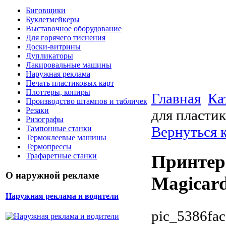
Биговщики
Буклетмейкеры
Выставочное оборудование
Для горячего тиснения
Доски-витрины
Дупликаторы
Лакировальные машины
Наружная реклама
Печать пластиковых карт
Плоттеры, копиры
Главная
Ка
Производство штампов и табличек
Резаки
для пластик
Ризографы
Вернуться к
Тампонные станки
Термоклеевые машины
Термопрессы
Трафаретные станки
Принтер
О наружной рекламе
Magicard
Наружная реклама и водители
pic_5386fac