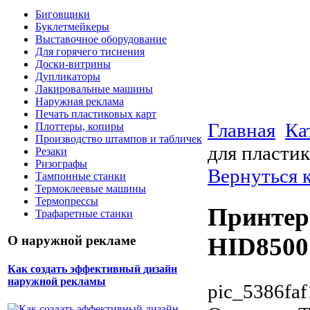
Биговщики
Буклетмейкеры
Выставочное оборудование
Для горячего тиснения
Доски-витрины
Дупликаторы
Лакировальные машины
Наружная реклама
Печать пластиковых карт
Главная
Ка
Плоттеры, копиры
Производство штампов и табличек
для пластик
Резаки
Ризографы
Вернуться к
Тампонные станки
Термоклеевые машины
Термопрессы
Принтер
Трафаретные станки
HID8500 
О наружной рекламе
Как создать эффективный дизайн
наружной рекламы
pic_5386faf