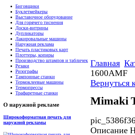
Биговщики
Буклетмейкеры
Выставочное оборудование
Для горячего тиснения
Доски-витрины
Дупликаторы
Лакировальные машины
Наружная реклама
Печать пластиковых карт
Плоттеры, копиры
Производство штампов и табличек
Главная
Ка
Резаки
1600AMF
Ризографы
Тампонные станки
Вернуться 
Термоклеевые машины
Термопрессы
Трафаретные станки
Mimaki 
О наружной рекламе
Широкоформатная печать для
pic_5386f36
наружной рекламы
Описание
Н