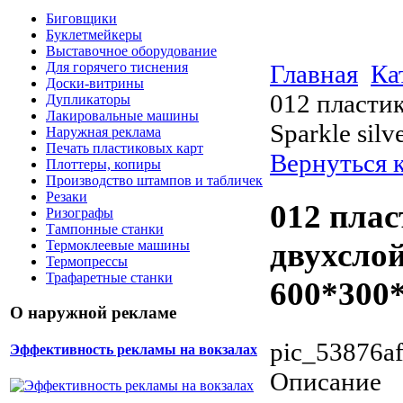
Биговщики
Буклетмейкеры
Выставочное оборудование
Главная
Ка
Для горячего тиснения
Доски-витрины
012 пласти
Дупликаторы
Лакировальные машины
Sparkle sil
Наружная реклама
Печать пластиковых карт
Вернуться 
Плоттеры, копиры
Производство штампов и табличек
Резаки
012 плас
Ризографы
Тампонные станки
двухслой
Термоклеевые машины
Термопрессы
Трафаретные станки
600*300
О наружной рекламе
pic_53876af
Эффективность рекламы на вокзалах
Описание