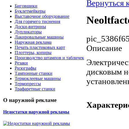
Вернуться к
Биговщики
Буклетмейкеры
Выставочное оборудование
Neoltfact
Для горячего тиснения
Доски-витрины
Дупликаторы
pic_5386f6
Лакировальные машины
Наружная реклама
Описание
Печать пластиковых карт
Плоттеры, копиры
Производство штампов и табличек
Электричес
Резаки
Ризографы
дисковым н
Тампонные станки
Термоклеевые машины
установлен
Термопрессы
Трафаретные станки
О наружной рекламе
Характери
Недостатки наружной рекламы