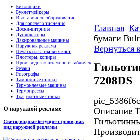
Биговщики
Буклетмейкеры
Выставочное оборудование
Для горячего тиснения
Главная
Ка
Доски-витрины
Дупликаторы
бумаги Bul
Лакировальные машины
Наружная реклама
Вернуться к
Печать пластиковых карт
Плоттеры, копиры
Производство штампов и табличек
Гильотин
Резаки
Ризографы
7208DS
Тампонные станки
Термоклеевые машины
Термопрессы
Трафаретные станки
pic_5386f6c
О наружной рекламе
Описание
Т
Гильотинн
Светодиодные бегущие строки, как
вид наружной рекламы
Производит