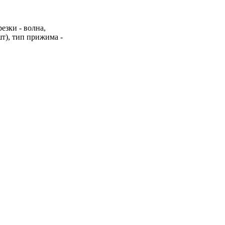
езки - волна,
шт), тип прижима -