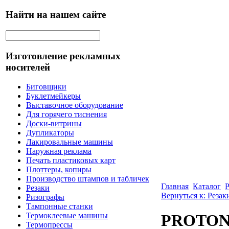
Найти на нашем сайте
Изготовление рекламных
носителей
Биговщики
Буклетмейкеры
Выставочное оборудование
Для горячего тиснения
Доски-витрины
Дупликаторы
Лакировальные машины
Наружная реклама
Печать пластиковых карт
Плоттеры, копиры
Производство штампов и табличек
Главная
Каталог
Р
Резаки
Вернуться к: Резак
Ризографы
Тампонные станки
Термоклеевые машины
PROTON 
Термопрессы