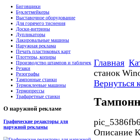
Биговщики
Буклетмейкеры
Выставочное оборудование
Для горячего тиснения
Доски-витрины
Дупликаторы
Лакировальные машины
Наружная реклама
Печать пластиковых карт
Плоттеры, копиры
Главная
Ка
Производство штампов и табличек
Резаки
станок Win
Ризографы
Тампонные станки
Вернуться 
Термоклеевые машины
Термопрессы
Трафаретные станки
Тампонн
О наружной рекламе
pic_5386fb6
Графические редакторы для
наружной рекламы
Описание
К