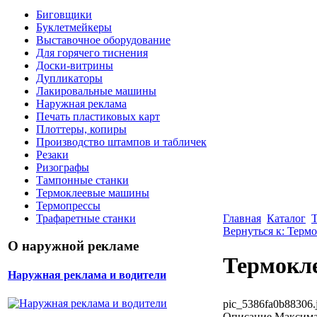
Биговщики
Буклетмейкеры
Выставочное оборудование
Для горячего тиснения
Доски-витрины
Дупликаторы
Лакировальные машины
Наружная реклама
Печать пластиковых карт
Плоттеры, копиры
Производство штампов и табличек
Резаки
Ризографы
Тампонные станки
Термоклеевые машины
Термопрессы
Главная
Каталог
Трафаретные станки
Вернуться к: Тер
О наружной рекламе
Термокле
Наружная реклама и водители
pic_5386fa0b88306.
Описание
Максимал