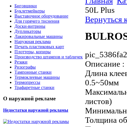
Главная
Ка
Биговщики
50L Plus
Буклетмейкеры
Выставочное оборудование
Вернуться 
Для горячего тиснения
Доски-витрины
Дупликаторы
BULROS 
Лакировальные машины
Наружная реклама
Печать пластиковых карт
Плоттеры, копиры
pic_5386fa2
Производство штампов и табличек
Описание
:
Резаки
Ризографы
Длина клеев
Тампонные станки
Термоклеевые машины
0.5~50мм
Термопрессы
Трафаретные станки
Максимальн
О наружной рекламе
листов)
Минимальна
Недостатки наружной рекламы
Толщина об