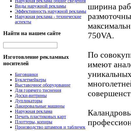
Наружная реклама общие сведения
ширина раб
Виды наружной рекламы
Эффективность наружной рекламы
размоточным
Наружная реклама - технические
аспекты
максимальн
Найти на нашем сайте
750VA.
По совокуп
Изготовление рекламных
имеют анал
носителей
уникальных 
Биговщики
Буклетмейкеры
многолетне
Выставочное оборудование
Для горячего тиснения
совершенст
Доски-витрины
Дупликаторы
Лакировальные машины
Каландровы
Наружная реклама
Печать пластиковых карт
профессион
Плоттеры, копиры
Производство штампов и табличек