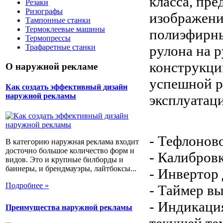
класса, пр
Резаки
Ризографы
изображени
Тампонные станки
Термоклеевые машины
полиэфирные
Термопрессы
рулона на р
Трафаретные станки
конструкци
О наружной рекламе
успешной р
Как создать эффективный дизайн
наружной рекламы
эксплуатац
- Тефлонов
В категорию наружная реклама входит
досточно большое количество форм и
- Калибров
видов. Это и крупные билборды и
баннеры, и брендмауэры, лайтбоксы...
- Инвертор
Подробнее »
- Таймер в
- Индикаци
Преимущества наружной рекламы
текущей те