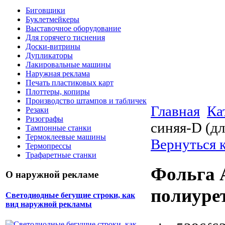
Биговщики
Буклетмейкеры
Выставочное оборудование
Для горячего тиснения
Доски-витрины
Дупликаторы
Лакировальные машины
Наружная реклама
Печать пластиковых карт
Плоттеры, копиры
Производство штампов и табличек
Главная
Ка
Резаки
Ризографы
синяя-D (дл
Тампонные станки
Термоклеевые машины
Вернуться 
Термопрессы
Трафаретные станки
Фольга 
О наружной рекламе
полиуре
Светодиодные бегущие строки, как
вид наружной рекламы