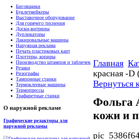
Биговщики
Буклетмейкеры
Выставочное оборудование
Для горячего тиснения
Доски-витрины
Дупликаторы
Лакировальные машины
Наружная реклама
Печать пластиковых карт
Плоттеры, копиры
Главная
Ка
Производство штампов и табличек
Резаки
красная -D 
Ризографы
Тампонные станки
Вернуться 
Термоклеевые машины
Термопрессы
Трафаретные станки
Фольга 
О наружной рекламе
кожи и 
Графические редакторы для
наружной рекламы
pic_5386f6