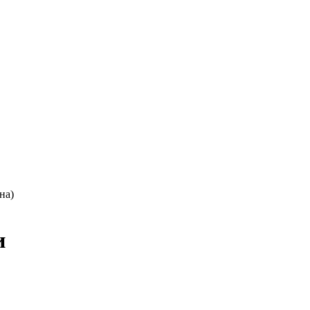
на)
и