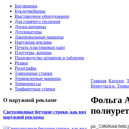
Биговщики
Буклетмейкеры
Выставочное оборудование
Для горячего тиснения
Доски-витрины
Дупликаторы
Лакировальные машины
Наружная реклама
Печать пластиковых карт
Плоттеры, копиры
Производство штампов и табличек
Резаки
Ризографы
Тампонные станки
Термоклеевые машины
Главная
Каталог
Термопрессы
Вернуться к: Терм
Трафаретные станки
Фольга A
О наружной рекламе
полиурет
Светодиодные бегущие строки, как вид
наружной рекламы
pic_5386f644c9dfd.