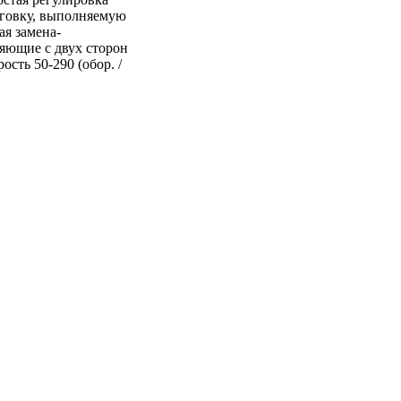
иговку, выполняемую
ая замена-
яющие с двух сторон
сть 50-290 (обор. /