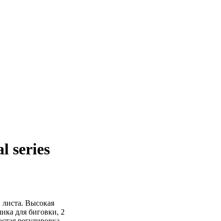
 series
 листа. Высокая
ика для биговки, 2
остая регулировка