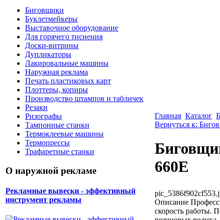
Биговщики
Буклетмейкеры
Выставочное оборудование
Для горячего тиснения
Доски-витрины
Дупликаторы
Лакировальные машины
Наружная реклама
Печать пластиковых карт
Плоттеры, копиры
Производство штампов и табличек
Резаки
Главная
Каталог
Ризографы
Вернуться к: Биго
Тампонные станки
Термоклеевые машины
Термопрессы
Биговщик
Трафаретные станки
660E
О наружной рекламе
Рекламные вывески - эффективный
pic_5386f902cf553.
инструмент рекламы
Описание
Професси
скорость работы. П
резиновых ролика.