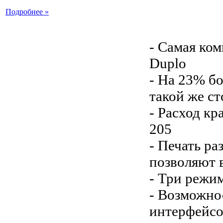
Подробнее »
- Самая ко
Duplo
- На 23% бо
такой же с
- Расход кр
205
- Печать р
позволяют 
- Три режи
- Возможно
интерфейсо