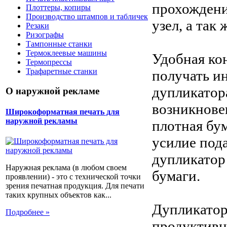
прохождени
Плоттеры, копиры
Производство штампов и табличек
узел, а так
Резаки
Ризографы
Тампонные станки
Термоклеевые машины
Удобная ко
Термопрессы
Трафаретные станки
получать и
дупликатора
О наружной рекламе
возникнове
Широкоформатная печать для
наружной рекламы
плотная бум
усилие пода
дупликатор
Наружная реклама (в любом своем
бумаги.
проявлении) - это с технической точки
зрения печатная продукция. Для печати
таких крупных объектов как...
Дупликатор
Подробнее »
продуктивн