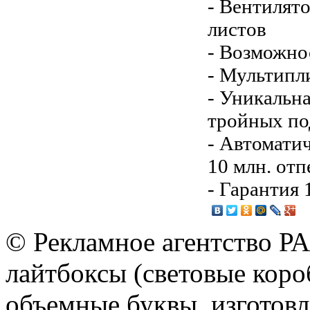
- Вентилят
листов
- Возможнос
- Мультипл
- Уникальна
тройных п
- Автомати
10 млн. отп
- Гарантия 
© Рекламное агентство Р
лайтбоксы (световые короб
объемные буквы, изготов