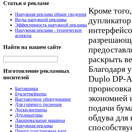
Статьи о рекламе
Кроме того
Наружная реклама общие сведения
дупликатор
Виды наружной рекламы
Эффективность наружной рекламы
интерфейсо
Наружная реклама - технические
аспекты
разрешающе
Найти на нашем сайте
предоставл
раскрыть ве
Благодаря 
Изготовление рекламных
Duplo DP-А
носителей
прорисовка
Биговщики
Буклетмейкеры
экономией н
Выставочное оборудование
Для горячего тиснения
подачи бум
Доски-витрины
Дупликаторы
обдува для
Лакировальные машины
способству
Наружная реклама
Печать пластиковых карт