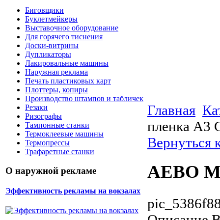
Биговщики
Буклетмейкеры
Выставочное оборудование
Для горячего тиснения
Доски-витрины
Дупликаторы
Лакировальные машины
Наружная реклама
Печать пластиковых карт
Плоттеры, копиры
Производство штампов и табличек
Главная
Ка
Резаки
Ризографы
пленка А3 
Тампонные станки
Термоклеевые машины
Вернуться 
Термопрессы
Трафаретные станки
AEBO Ма
О наружной рекламе
Эффективность рекламы на вокзалах
pic_5386f88
Описание
В