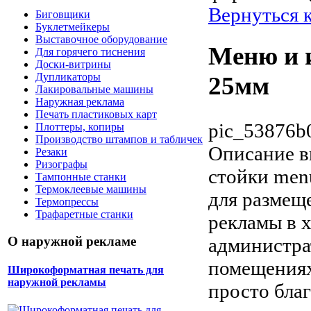
Вернуться 
Биговщики
Буклетмейкеры
Выставочное оборудование
Меню и 
Для горячего тиснения
Доски-витрины
Дупликаторы
25мм
Лакировальные машины
Наружная реклама
Печать пластиковых карт
pic_53876b
Плоттеры, копиры
Производство штампов и табличек
Описание
в
Резаки
Ризографы
стойки menu
Тампонные станки
Термоклеевые машины
для размещ
Термопрессы
Трафаретные станки
рекламы в х
администра
О наружной рекламе
помещениях
Широкоформатная печать для
наружной рекламы
просто благ