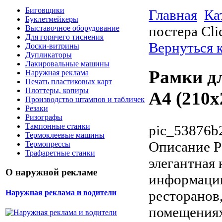
Биговщики
Главная
Ка
Буклетмейкеры
постера Cl
Выставочное оборудование
Для горячего тиснения
Вернуться 
Доски-витрины
Дупликаторы
Лакировальные машины
Рамки дл
Наружная реклама
Печать пластиковых карт
Плоттеры, копиры
А4 (210
Производство штампов и табличек
Резаки
Ризографы
Тампонные станки
pic_53876b
Термоклеевые машины
Описание
Р
Термопрессы
Трафаретные станки
элегантная
О наружной рекламе
информации
ресторанов
Наружная реклама и водители
помещениях