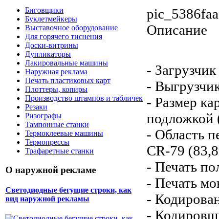
pic_5386faa
Биговщики
Буклетмейкеры
Описание
Выставочное оборудование
Для горячего тиснения
Доски-витрины
Дупликаторы
Лакировальные машины
- Загрузчик
Наружная реклама
Печать пластиковых карт
- Выгрузчик
Плоттеры, копиры
Производство штампов и табличек
- Размер ка
Резаки
подложкой (
Ризографы
Тампонные станки
- Область п
Термоклеевые машины
Термопрессы
CR-79 (83,8
Трафаретные станки
- Печать по
О наружной рекламе
- Печать мо
Светодиодные бегущие строки, как
- Кодирован
вид наружной рекламы
- Кодировщ