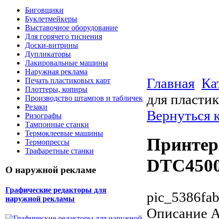
Биговщики
Буклетмейкеры
Выставочное оборудование
Для горячего тиснения
Доски-витрины
Дупликаторы
Лакировальные машины
Наружная реклама
Главная
Ка
Печать пластиковых карт
Плоттеры, копиры
для пласти
Производство штампов и табличек
Резаки
Вернуться к
Ризографы
Тампонные станки
Термоклеевые машины
Принтер
Термопрессы
Трафаретные станки
DTC4500
О наружной рекламе
Графические редакторы для
pic_5386fa
наружной рекламы
Описание
А