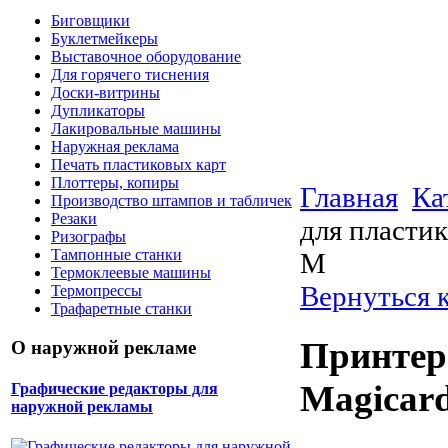
Биговщики
Буклетмейкеры
Выставочное оборудование
Для горячего тиснения
Доски-витрины
Дупликаторы
Лакировальные машины
Наружная реклама
Печать пластиковых карт
Плоттеры, копиры
Главная
Ка
Производство штампов и табличек
Резаки
для пластик
Ризографы
Тампонные станки
M
Термоклеевые машины
Вернуться к
Термопрессы
Трафаретные станки
Принтер
О наружной рекламе
Magicard
Графические редакторы для
наружной рекламы