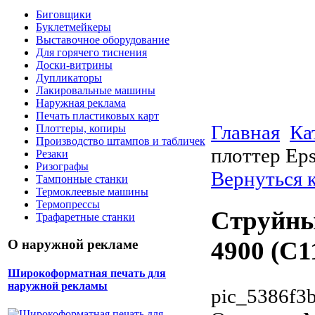
Биговщики
Буклетмейкеры
Выставочное оборудование
Для горячего тиснения
Доски-витрины
Дупликаторы
Лакировальные машины
Наружная реклама
Печать пластиковых карт
Главная
Ка
Плоттеры, копиры
Производство штампов и табличек
плоттер Ep
Резаки
Ризографы
Вернуться 
Тампонные станки
Термоклеевые машины
Термопрессы
Струйный
Трафаретные станки
4900 (C
О наружной рекламе
Широкоформатная печать для
наружной рекламы
pic_5386f3b