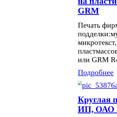
на пласти
GRM
Печать фир
подделки:му
микротекст,
пластмассо
или GRM R45
Подробнее
Круглая 
ИП, ОАО 