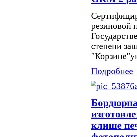
Сертифицир
резиновой 
Государств
степени защ
"Корзине"ук
Подробнее
Бордюрная
изготовл
клише пе
фотополим