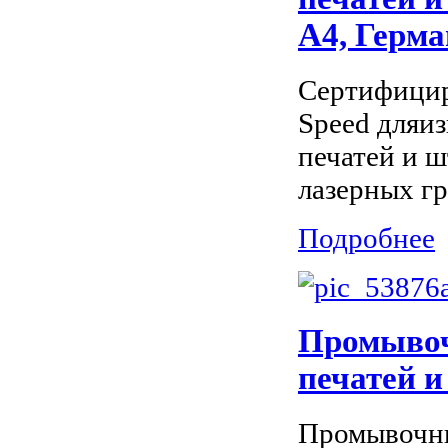
А4, Герм
Сертифицир
Speed дляи
печатей и 
лазерных гр
Подробнее
Промывоч
печатей и
Промывочны