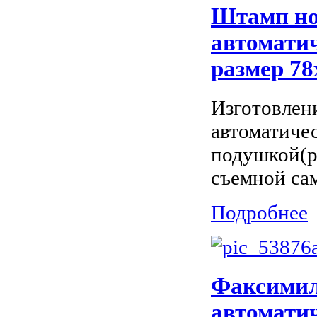
Штамп но
автоматич
размер 78
Изготовлен
автоматиче
подушкой(ра
съемной са
Подробнее
Факсимиле
автоматич