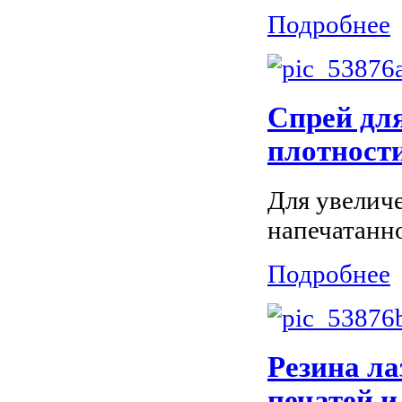
Подробнее
Спрей дл
плотности
Для увелич
напечатанно
Подробнее
Резина л
печатей и