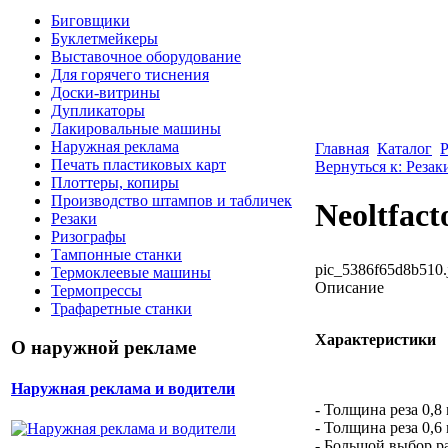
Биговщики
Буклетмейкеры
Выставочное оборудование
Для горячего тиснения
Доски-витрины
Дупликаторы
Лакировальные машины
Наружная реклама
Главная
Каталог
Р
Печать пластиковых карт
Вернуться к: Резак
Плоттеры, копиры
Производство штампов и табличек
Neoltfac
Резаки
Ризографы
Тампонные станки
pic_5386f65d8b510.
Термоклеевые машины
Описание
Термопрессы
Трафаретные станки
Характеристики
О наружной рекламе
Наружная реклама и водители
- Толщина реза 0,8 
- Толщина реза 0,6
- Большой выбор ра