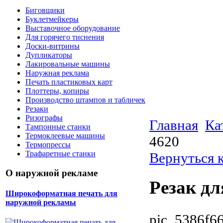
Биговщики
Буклетмейкеры
Выставочное оборудование
Для горячего тиснения
Доски-витрины
Дупликаторы
Лакировальные машины
Наружная реклама
Печать пластиковых карт
Плоттеры, копиры
Производство штампов и табличек
Резаки
Ризографы
Главная
Ка
Тампонные станки
Термоклеевые машины
4620
Термопрессы
Трафаретные станки
Вернуться к
О наружной рекламе
Резак д
Широкоформатная печать для
наружной рекламы
pic_5386f66