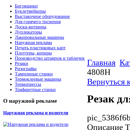
Биговщики
Буклетмейкеры
Выставочное оборудование
Для горячего тиснения
Доски-витрины
Дупликаторы
Лакировальные машины
Наружная реклама
Печать пластиковых карт
Плоттеры, копиры
Производство штампов и табличек
Главная
Ка
Резаки
Ризографы
4808H
Тампонные станки
Термоклеевые машины
Вернуться к
Термопрессы
Трафаретные станки
Резак дл
О наружной рекламе
Наружная реклама и водители
pic_5386f6
Описание
Т