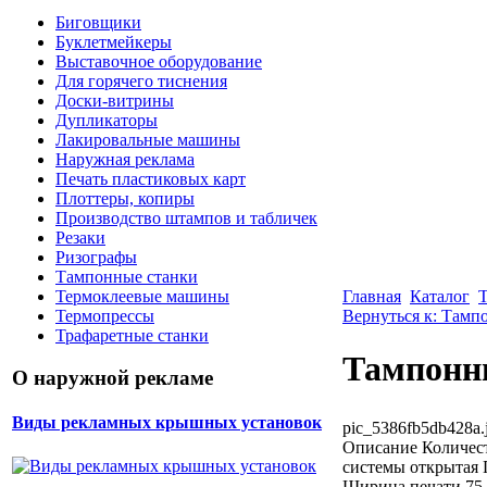
Биговщики
Буклетмейкеры
Выставочное оборудование
Для горячего тиснения
Доски-витрины
Дупликаторы
Лакировальные машины
Наружная реклама
Печать пластиковых карт
Плоттеры, копиры
Производство штампов и табличек
Резаки
Ризографы
Тампонные станки
Главная
Каталог
Термоклеевые машины
Вернуться к: Тамп
Термопрессы
Трафаретные станки
Тампонн
О наружной рекламе
Виды рекламных крышных установок
pic_5386fb5db428a.
Описание
Количест
системы открытая 
Ширина печати 75