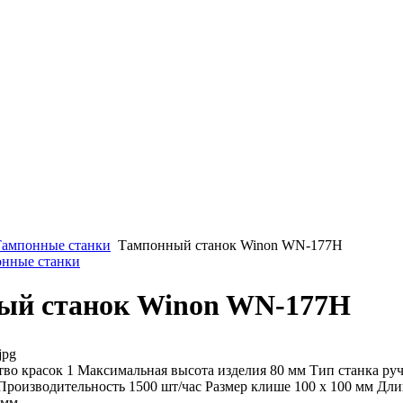
Тампонные станки
Тампонный станок Winon WN-177H
онные станки
ый станок Winon WN-177H
jpg
во красок 1 Максимальная высота изделия 80 мм Тип станка ру
Производительность 1500 шт/час Размер клише 100 x 100 мм Дли
 мм