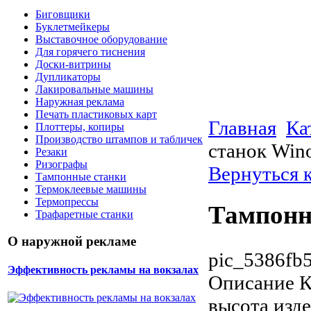
Биговщики
Буклетмейкеры
Выставочное оборудование
Для горячего тиснения
Доски-витрины
Дупликаторы
Лакировальные машины
Наружная реклама
Печать пластиковых карт
Главная
Ка
Плоттеры, копиры
Производство штампов и табличек
станок Wi
Резаки
Ризографы
Вернуться 
Тампонные станки
Термоклеевые машины
Термопрессы
Тампонн
Трафаретные станки
О наружной рекламе
pic_5386fb5
Эффективность рекламы на вокзалах
Описание
К
высота изд