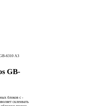
 GB-6310 А3
os GB-
ых блоков с -
зволяет склеивать
ве обложки можно