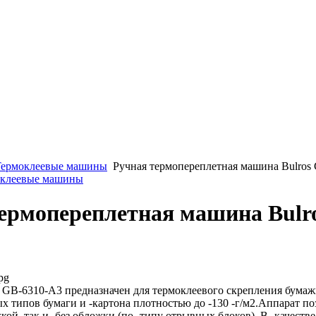
Термоклеевые машины
Ручная термопереплетная машина Bulros
моклеевые машины
ермопереплетная машина Bulr
pg
GB-6310-А3 предназначен для термоклеевого скрепления бумажн
 типов бумаги и -картона плотностью до -130 -г/м2.Аппарат по
жкой, так и -без обложки (по -типу отрывных блоков). В -качест