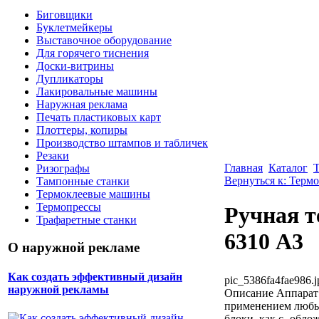
Биговщики
Буклетмейкеры
Выставочное оборудование
Для горячего тиснения
Доски-витрины
Дупликаторы
Лакировальные машины
Наружная реклама
Печать пластиковых карт
Плоттеры, копиры
Производство штампов и табличек
Резаки
Главная
Каталог
Ризографы
Вернуться к: Тер
Тампонные станки
Термоклеевые машины
Термопрессы
Ручная т
Трафаретные станки
6310 А3
О наружной рекламе
Как создать эффективный дизайн
pic_5386fa4fae986.j
наружной рекламы
Описание
Аппарат 
применением любых
блоки, как с -обло