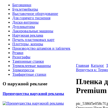
Биговщики
Буклетмейкеры
Выставочное оборудование
Для горячего тиснения
Доски-витрины
Дупликаторы
Лакировальные машины
Наружная реклама
Печать пластиковых карт
Плоттеры, копиры
Производство штампов и табличек
Резаки
Ризографы
Тампонные станки
Главная
Каталог
Термоклеевые машины
Вернуться к: Терм
Термопрессы
Трафаретные станки
Пленка д
О наружной рекламе
Premium 
Преимущества наружной рекламы
pic_5386f5e058c7f.j
Описание
Цвет Red