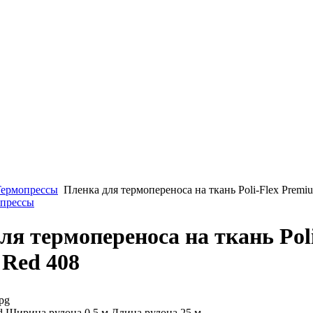
Термопрессы
Пленка для термопереноса на ткань Poli-Flex Premi
опрессы
ля термопереноса на ткань Poli
Red 408
pg
 Ширина рулона 0.5 м Длина рулона 25 м