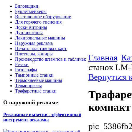
Биговщики
Буклетмейкеры
Выставочное оборудование
Для горячего тиснения
Доски-витрины
Дупликаторы
Лакировальные машины
Наружная реклама
Печать пластиковых карт
Плоттеры, копиры
Главная
Ка
Производство штампов и табличек
Резаки
станок LM-
Ризографы
Вернуться 
Тампонные станки
Термоклеевые машины
Термопрессы
Трафаретные станки
Трафаре
О наружной рекламе
компакт
Рекламные вывески - эффективный
инструмент рекламы
pic_5386fb2