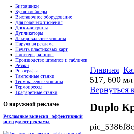
Биговщики
Буклетмейкеры
Выставочное оборудование
Для горячего тиснения
Доски-витрины
Дупликаторы
Лакировальные машины
Наружная реклама
Печать пластиковых карт
Плоттеры, копиры
Производство штампов и табличек
Резаки
Главная
Ка
Ризографы
Тампонные станки
517, 600 мл
Термоклеевые машины
Термопрессы
Вернуться 
Трафаретные станки
О наружной рекламе
Duplo Кр
Рекламные вывески - эффективный
инструмент рекламы
pic_5386f8c